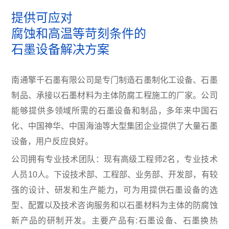
石墨冷凝器
提供可应对
石墨吸收器
腐蚀和高温等苛刻条件的
石墨塔器
石墨设备解决方案
系统装置
南通擎千石墨有限公司是专门制造石墨制化工设备、石墨
石墨管件
制品、承接以石墨材料为主体防腐工程施工的厂家。公司
应用与案例
能够提供多领域所需的石墨设备和制品，多年来中国石
应用领域
化、中国神华、中国海油等大型集团企业提供了大量石墨
工程案例
设备，用户反应良好。
合作伙伴
公司拥有专业技术团队：现有高级工程师2名，专业技术
人员10人。下设技术部、工程部、业务部、开发部，有较
服务支持
强的设计、研发和生产能力，可为用提供石墨设备的选
服务承诺
型、配置以及技术咨询服务和以石墨材料为主体的防腐蚀
客户服务
新产品的研制开发。主要产品有:石墨设备、石墨换热